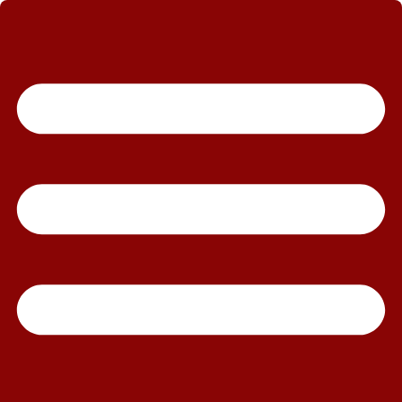
رش
ه
حتوا