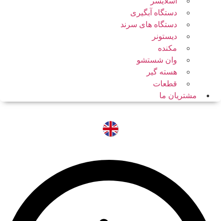
اسلایسر
دستگاه آبگیری
دستگاه های سرند
دیستونر
مکنده
وان شستشو
هسته گیر
قطعات
مشتریان ما