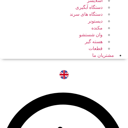
اسلایسر
دستگاه آبگیری
دستگاه های سرند
دیستونر
مکنده
وان شستشو
هسته گیر
قطعات
مشتریان ما