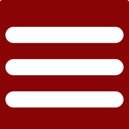
رش
ه
حتوا