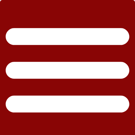
رش
ه
حتوا