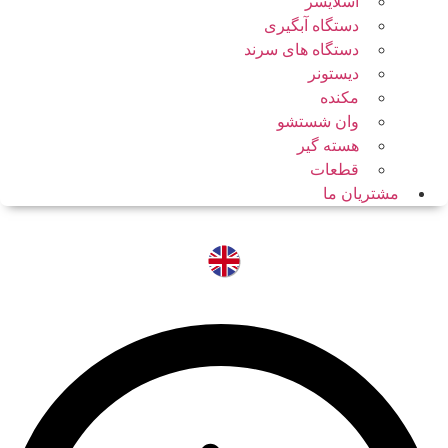
اسلایسر
دستگاه آبگیری
دستگاه های سرند
دیستونر
مکنده
وان شستشو
هسته گیر
قطعات
مشتریان ما