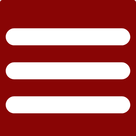
رش
ه
حتوا