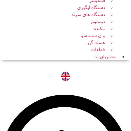
اسلایسر
دستگاه آبگیری
دستگاه های سرند
دیستونر
مکنده
وان شستشو
هسته گیر
قطعات
مشتریان ما