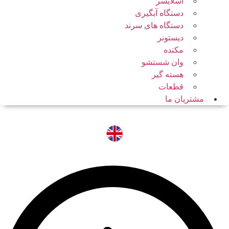
اسلایسر
دستگاه آبگیری
دستگاه های سرند
دیستونر
مکنده
وان شستشو
هسته گیر
قطعات
مشتریان ما