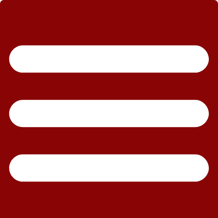
رش
ه
حتوا