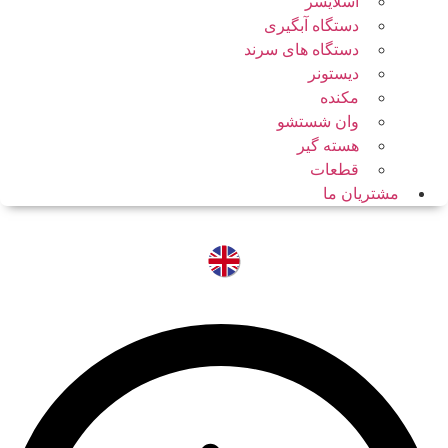
اسلایسر
دستگاه آبگیری
دستگاه های سرند
دیستونر
مکنده
وان شستشو
هسته گیر
قطعات
مشتریان ما