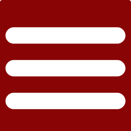
رش
ه
حتوا