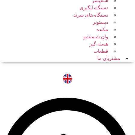
اسلایسر
دستگاه آبگیری
دستگاه های سرند
دیستونر
مکنده
وان شستشو
هسته گیر
قطعات
مشتریان ما