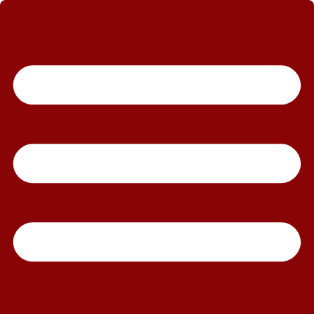
رش
ه
حتوا