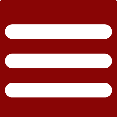
رش
ه
حتوا