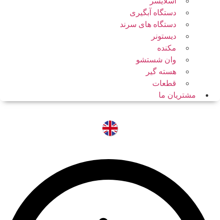
اسلایسر
دستگاه آبگیری
دستگاه های سرند
دیستونر
مکنده
وان شستشو
هسته گیر
قطعات
مشتریان ما