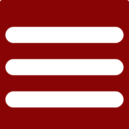
رش
ه
حتوا