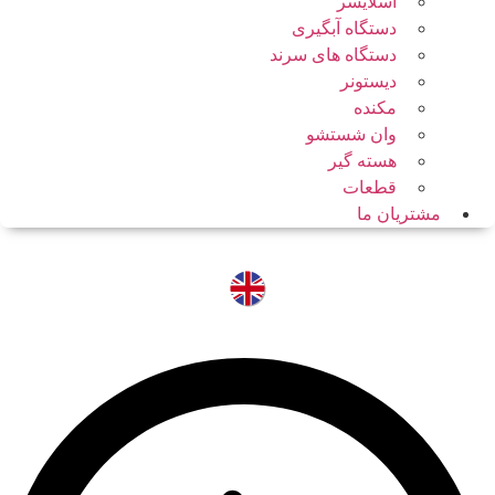
اسلایسر
دستگاه آبگیری
دستگاه های سرند
دیستونر
مکنده
وان شستشو
هسته گیر
قطعات
مشتریان ما