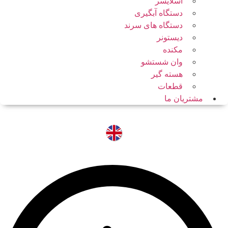
اسلایسر
دستگاه آبگیری
دستگاه های سرند
دیستونر
مکنده
وان شستشو
هسته گیر
قطعات
مشتریان ما