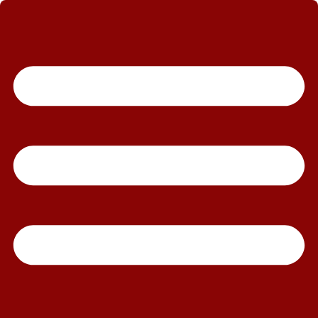
رش
ه
حتوا