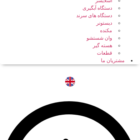
اسلایسر
دستگاه آبگیری
دستگاه های سرند
دیستونر
مکنده
وان شستشو
هسته گیر
قطعات
مشتریان ما