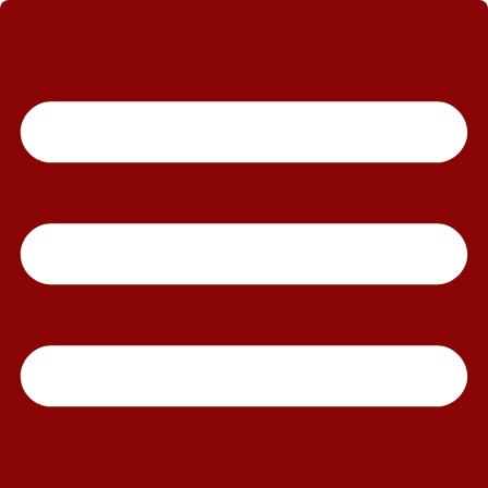
رش
ه
حتوا