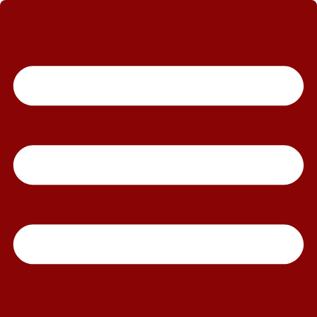
رش
ه
حتوا