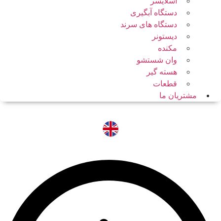
اسلایسر
دستگاه آبگیری
دستگاه های سرند
دیستونر
مکنده
وان شستشو
هسته گیر
قطعات
مشتریان ما