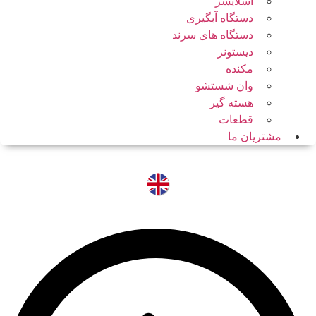
اسلایسر
دستگاه آبگیری
دستگاه های سرند
دیستونر
مکنده
وان شستشو
هسته گیر
قطعات
مشتریان ما