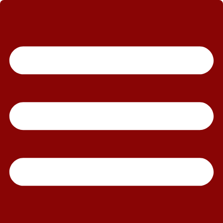
رش
ه
حتوا