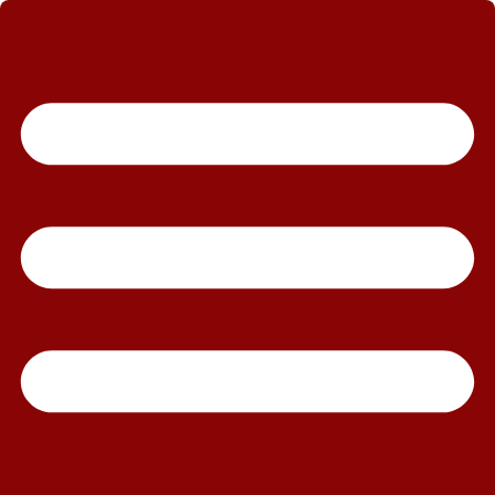
رش
ه
حتوا