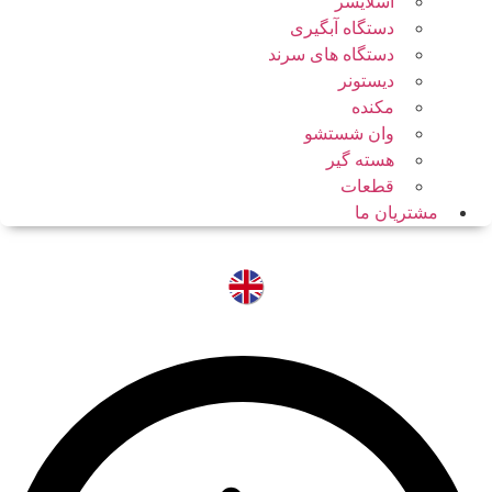
اسلایسر
دستگاه آبگیری
دستگاه های سرند
دیستونر
مکنده
وان شستشو
هسته گیر
قطعات
مشتریان ما