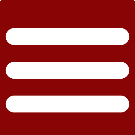
رش
ه
حتوا