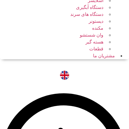
اسلایسر
دستگاه آبگیری
دستگاه های سرند
دیستونر
مکنده
وان شستشو
هسته گیر
قطعات
مشتریان ما