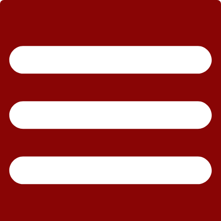
رش
ه
حتوا