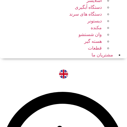
اسلایسر
دستگاه آبگیری
دستگاه های سرند
دیستونر
مکنده
وان شستشو
هسته گیر
قطعات
مشتریان ما