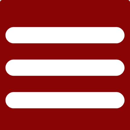
رش
ه
حتوا