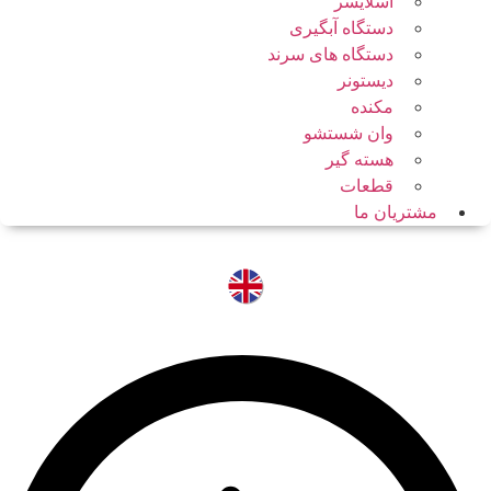
اسلایسر
دستگاه آبگیری
دستگاه های سرند
دیستونر
مکنده
وان شستشو
هسته گیر
قطعات
مشتریان ما