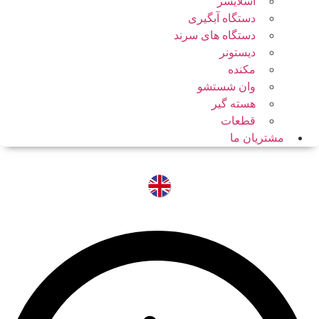
اسلایسر
دستگاه آبگیری
دستگاه های سرند
دیستونر
مکنده
وان شستشو
هسته گیر
قطعات
مشتریان ما