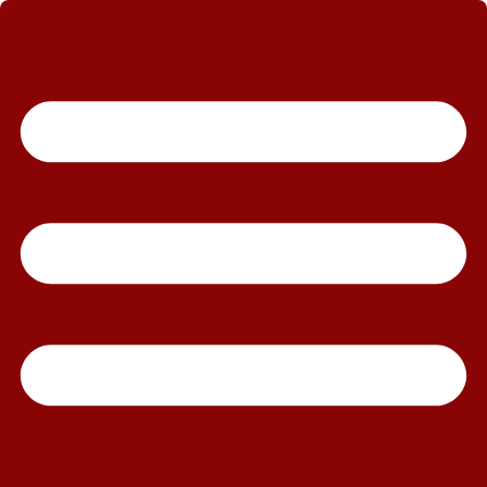
رش
ه
حتوا