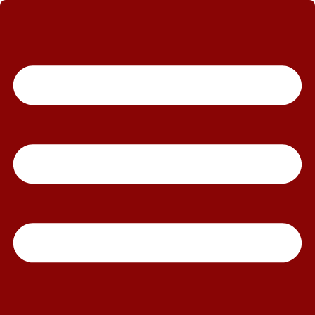
رش
ه
حتوا