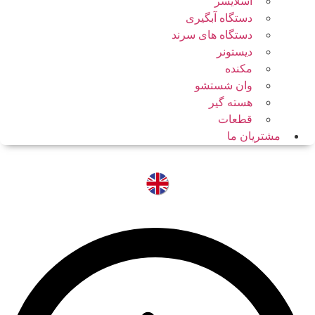
اسلایسر
دستگاه آبگیری
دستگاه های سرند
دیستونر
مکنده
وان شستشو
هسته گیر
قطعات
مشتریان ما