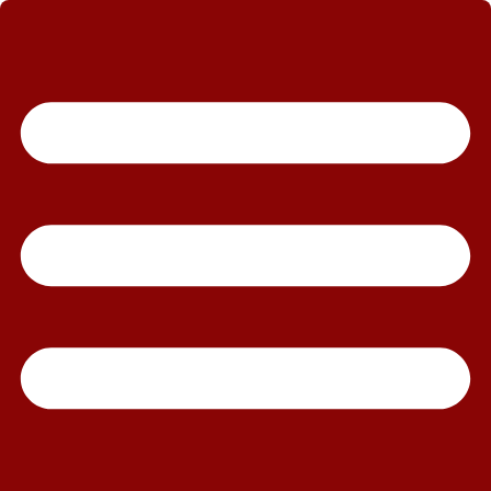
رش
ه
حتوا