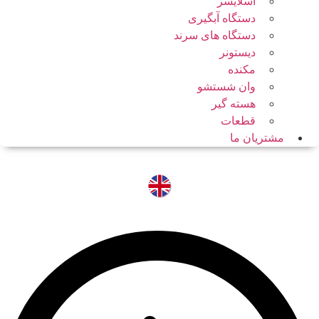
اسلایسر
دستگاه آبگیری
دستگاه های سرند
دیستونر
مکنده
وان شستشو
هسته گیر
قطعات
مشتریان ما