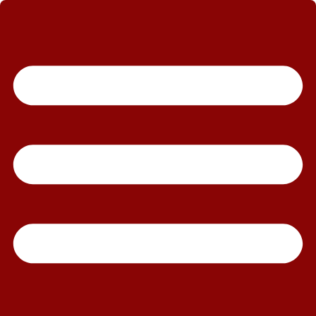
رش
ه
حتوا