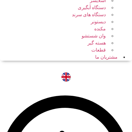
اسلایسر
دستگاه آبگیری
دستگاه های سرند
دیستونر
مکنده
وان شستشو
هسته گیر
قطعات
مشتریان ما