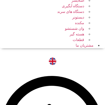
اسلایسر
دستگاه آبگیری
دستگاه های سرند
دیستونر
مکنده
وان شستشو
هسته گیر
قطعات
مشتریان ما