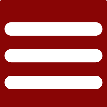
رش
ه
حتوا