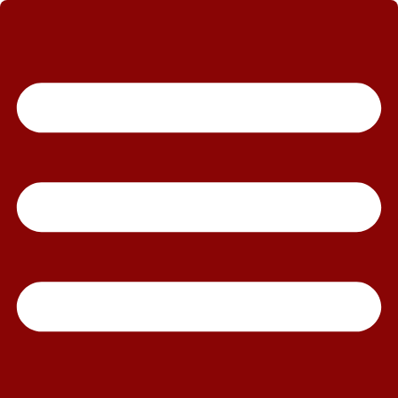
رش
ه
حتوا