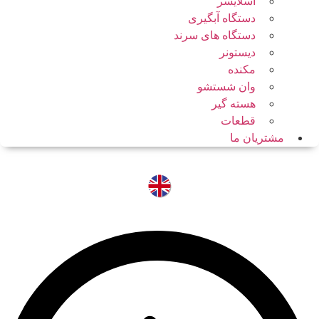
اسلایسر
دستگاه آبگیری
دستگاه های سرند
دیستونر
مکنده
وان شستشو
هسته گیر
قطعات
مشتریان ما