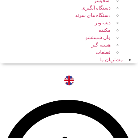
اسلایسر
دستگاه آبگیری
دستگاه های سرند
دیستونر
مکنده
وان شستشو
هسته گیر
قطعات
مشتریان ما