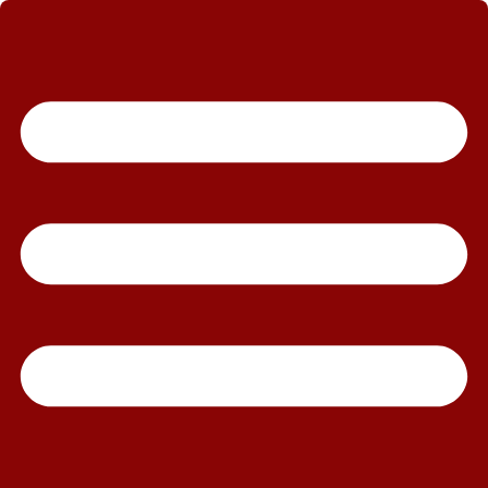
رش
ه
حتوا