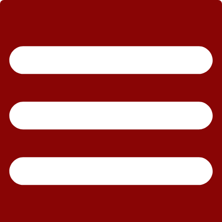
رش
ه
حتوا