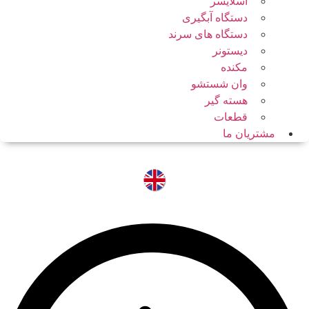
اسلایسر
دستگاه آبگیری
دستگاه های سرند
دیستونر
مکنده
وان شستشو
هسته گیر
قطعات
مشتریان ما