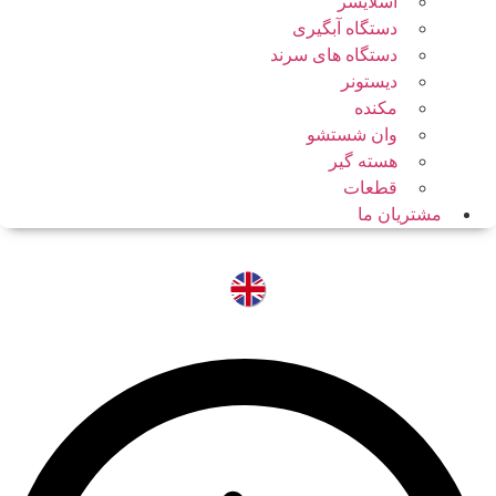
اسلایسر
دستگاه آبگیری
دستگاه های سرند
دیستونر
مکنده
وان شستشو
هسته گیر
قطعات
مشتریان ما