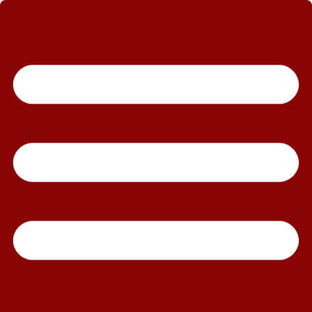
رش
ه
حتوا