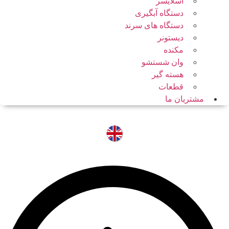
اسلایسر
دستگاه آبگیری
دستگاه های سرند
دیستونر
مکنده
وان شستشو
هسته گیر
قطعات
مشتریان ما