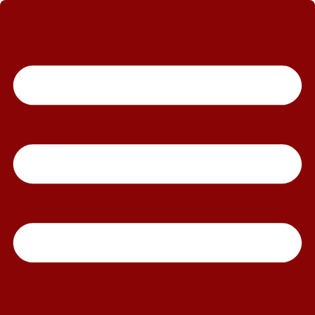
رش
ه
حتوا