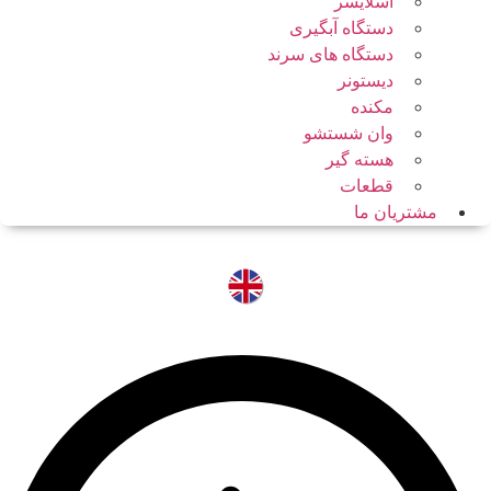
اسلایسر
دستگاه آبگیری
دستگاه های سرند
دیستونر
مکنده
وان شستشو
هسته گیر
قطعات
مشتریان ما