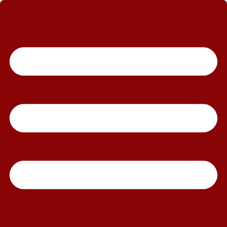
رش
ه
حتوا