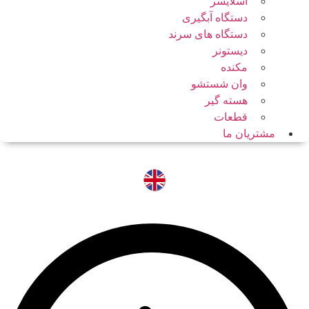
اسلایسر
دستگاه آبگیری
دستگاه های سرند
دیستونر
مکنده
وان شستشو
هسته گیر
قطعات
مشتریان ما