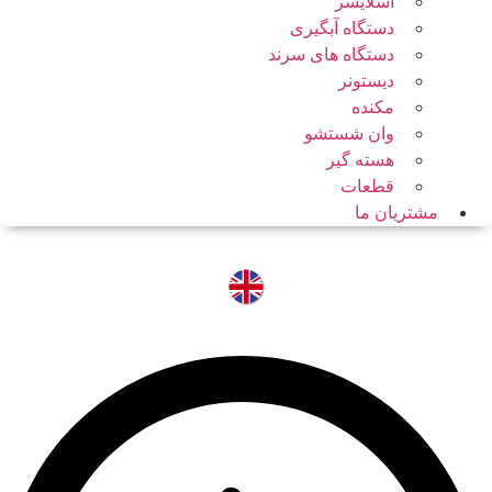
اسلایسر
دستگاه آبگیری
دستگاه های سرند
دیستونر
مکنده
وان شستشو
هسته گیر
قطعات
مشتریان ما