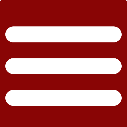
رش
ه
حتوا