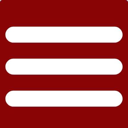
رش
ه
حتوا