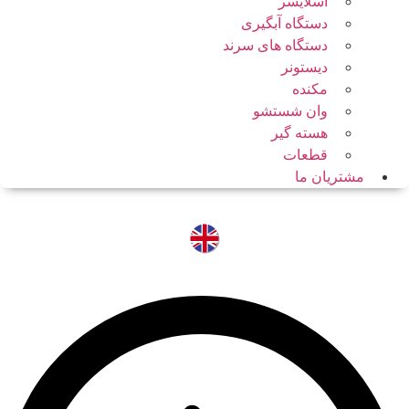
اسلایسر
دستگاه آبگیری
دستگاه های سرند
دیستونر
مکنده
وان شستشو
هسته گیر
قطعات
مشتریان ما