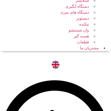
اسلایسر
دستگاه آبگیری
دستگاه های سرند
دیستونر
مکنده
وان شستشو
هسته گیر
قطعات
مشتریان ما