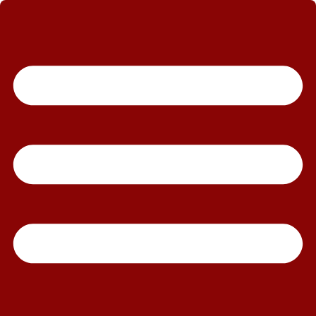
رش
ه
حتوا