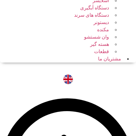
اسلایسر
دستگاه آبگیری
دستگاه های سرند
دیستونر
مکنده
وان شستشو
هسته گیر
قطعات
مشتریان ما