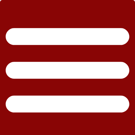
رش
ه
حتوا