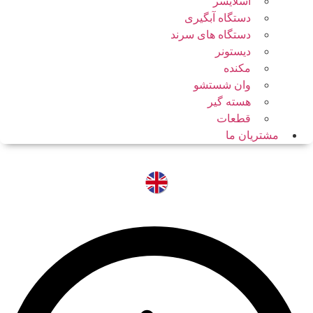
اسلایسر
دستگاه آبگیری
دستگاه های سرند
دیستونر
مکنده
وان شستشو
هسته گیر
قطعات
مشتریان ما