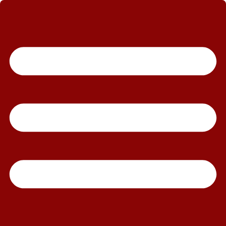
رش
ه
حتوا