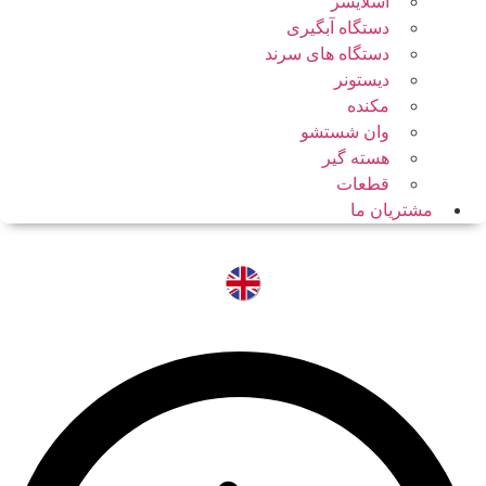
اسلایسر
دستگاه آبگیری
دستگاه های سرند
دیستونر
مکنده
وان شستشو
هسته گیر
قطعات
مشتریان ما