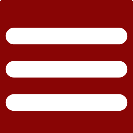
رش
ه
حتوا