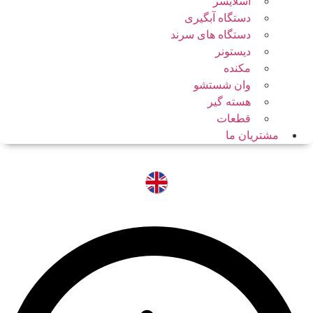
اسلایسر
دستگاه آبگیری
دستگاه های سرند
دیستونر
مکنده
وان شستشو
هسته گیر
قطعات
مشتریان ما