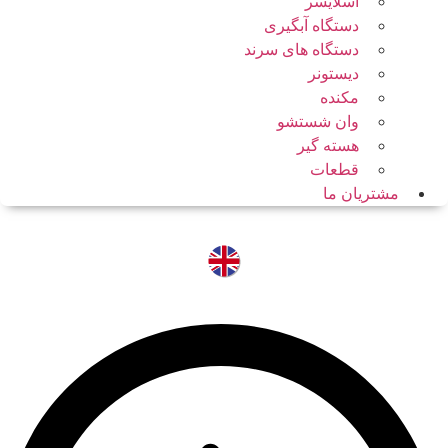
اسلایسر
دستگاه آبگیری
دستگاه های سرند
دیستونر
مکنده
وان شستشو
هسته گیر
قطعات
مشتریان ما