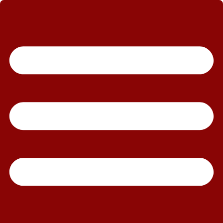
رش
ه
حتوا