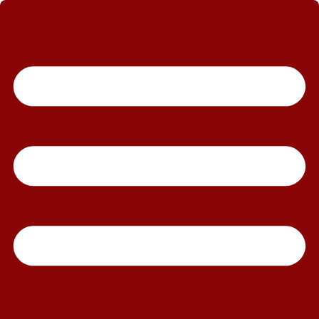
رش
ه
حتوا