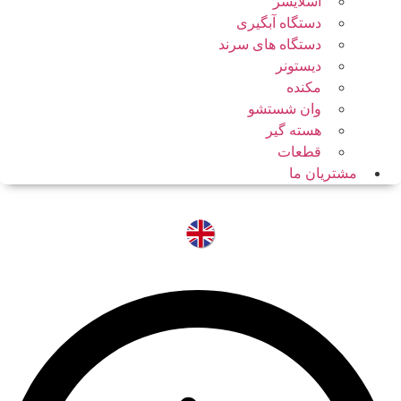
اسلایسر
دستگاه آبگیری
دستگاه های سرند
دیستونر
مکنده
وان شستشو
هسته گیر
قطعات
مشتریان ما