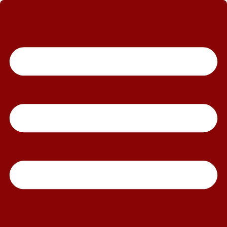
رش
ه
حتوا