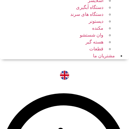
اسلایسر
دستگاه آبگیری
دستگاه های سرند
دیستونر
مکنده
وان شستشو
هسته گیر
قطعات
مشتریان ما