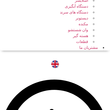
اسلایسر
دستگاه آبگیری
دستگاه های سرند
دیستونر
مکنده
وان شستشو
هسته گیر
قطعات
مشتریان ما