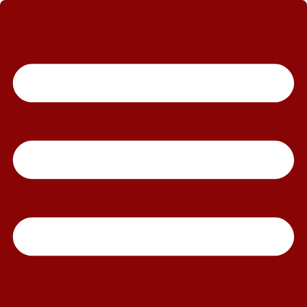
رش
ه
حتوا