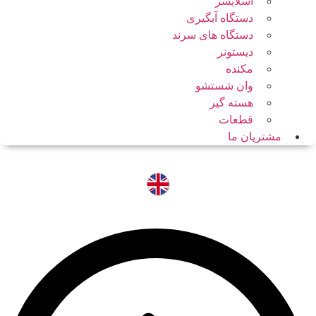
اسلایسر
دستگاه آبگیری
دستگاه های سرند
دیستونر
مکنده
وان شستشو
هسته گیر
قطعات
مشتریان ما