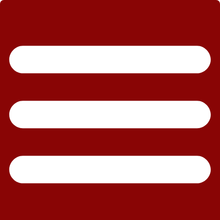
رش
ه
حتوا