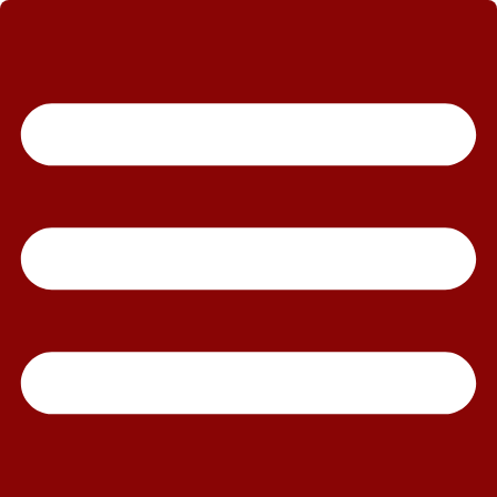
رش
ه
حتوا