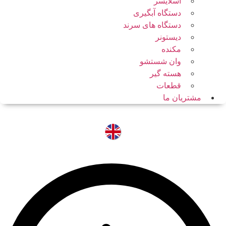
اسلایسر
دستگاه آبگیری
دستگاه های سرند
دیستونر
مکنده
وان شستشو
هسته گیر
قطعات
مشتریان ما