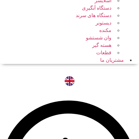
اسلایسر
دستگاه آبگیری
دستگاه های سرند
دیستونر
مکنده
وان شستشو
هسته گیر
قطعات
مشتریان ما