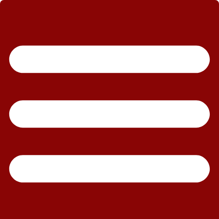
رش
ه
حتوا