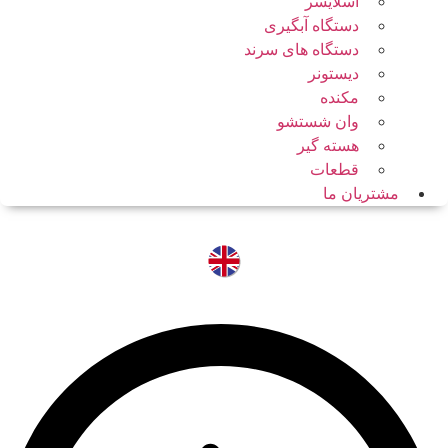
اسلایسر
دستگاه آبگیری
دستگاه های سرند
دیستونر
مکنده
وان شستشو
هسته گیر
قطعات
مشتریان ما