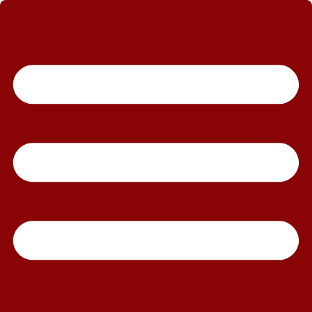
رش
ه
حتوا