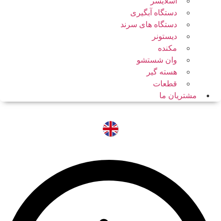
اسلایسر
دستگاه آبگیری
دستگاه های سرند
دیستونر
مکنده
وان شستشو
هسته گیر
قطعات
مشتریان ما