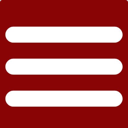
رش
ه
حتوا