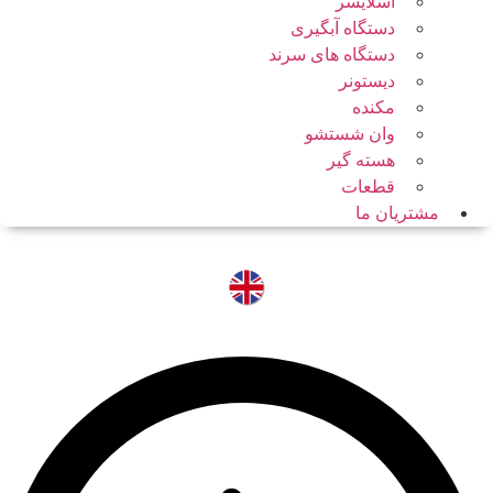
اسلایسر
دستگاه آبگیری
دستگاه های سرند
دیستونر
مکنده
وان شستشو
هسته گیر
قطعات
مشتریان ما