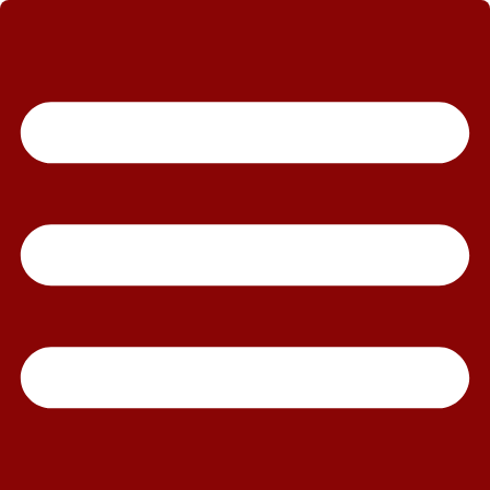
رش
ه
حتوا