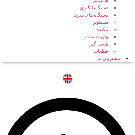
اسلایسر
دستگاه آبگیری
دستگاه های سرند
دیستونر
مکنده
وان شستشو
هسته گیر
قطعات
مشتریان ما