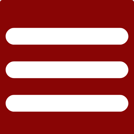
رش
ه
حتوا