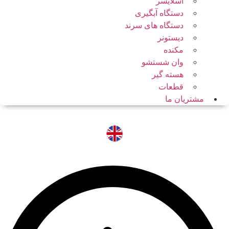
اسلایسر
دستگاه آبگیری
دستگاه های سرند
دیستونر
مکنده
وان شستشو
هسته گیر
قطعات
مشتریان ما