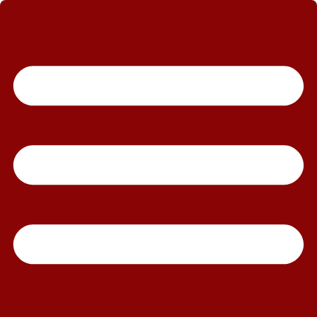
رش
ه
حتوا