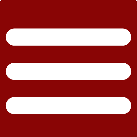
رش
ه
حتوا