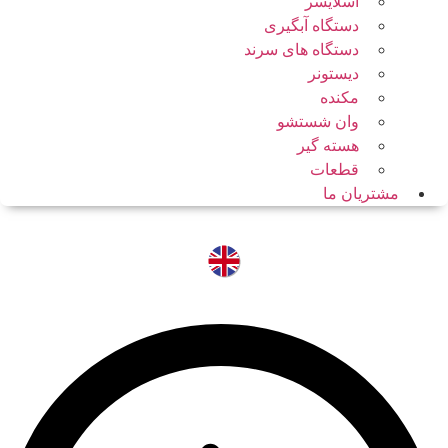
اسلایسر
دستگاه آبگیری
دستگاه های سرند
دیستونر
مکنده
وان شستشو
هسته گیر
قطعات
مشتریان ما