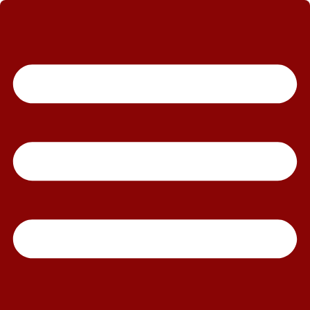
رش
ه
حتوا