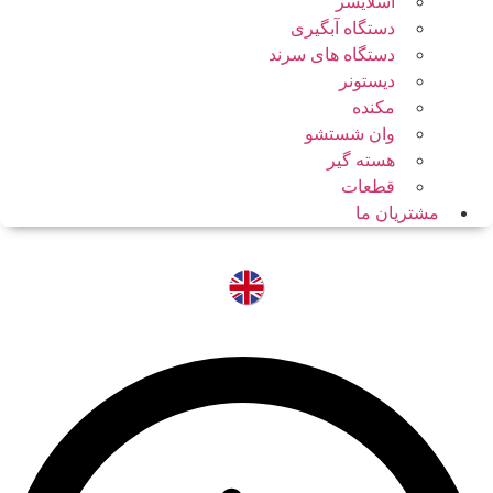
اسلایسر
دستگاه آبگیری
دستگاه های سرند
دیستونر
مکنده
وان شستشو
هسته گیر
قطعات
مشتریان ما